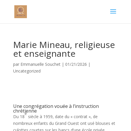
Marie Mineau, religieuse
et enseignante
par
Emmanuelle Souchet
|
01/21/2026
|
Uncategorized
Une congrégation vouée à l’instruction
chrétienne
e
Du 18
siècle à 1959, date du « contrat », de
nombreux enfants du Grand Ouest ont usé blouses et
culottes courtes sur les bancs d’une école privée,