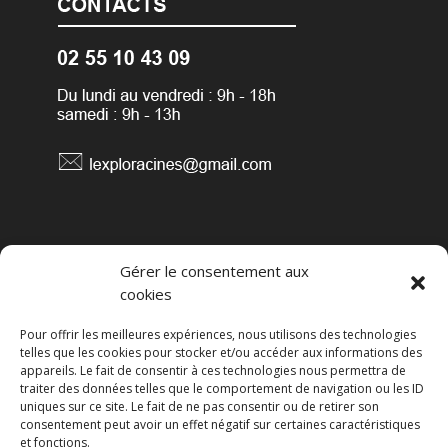
Conditions générales de vente
Gérer le consentement aux
cookies
Pour offrir les meilleures expériences, nous utilisons des technologies
Mentions légales
telles que les cookies pour stocker et/ou accéder aux informations des
appareils. Le fait de consentir à ces technologies nous permettra de
traiter des données telles que le comportement de navigation ou les ID
uniques sur ce site. Le fait de ne pas consentir ou de retirer son
Les Présents du Passé
consentement peut avoir un effet négatif sur certaines caractéristiques
et fonctions.