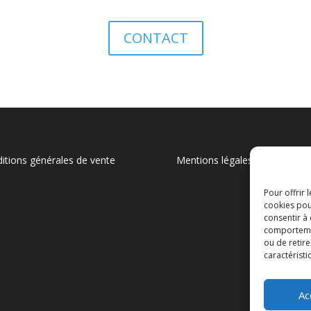
CONTACT
itions générales de vente
Mentions légales
Pour offrir 
cookies pou
consentir à
comportement
ou de retire
caractéristi
Ac