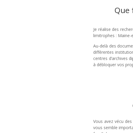
Que f
Je réalise des reche
limitrophes : Maine-
Au-delà des document
différentes institut
centres d’archives d
à débloquer vos pro
Vous avez vécu des 
vous semble importa